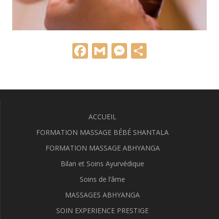
F
G
M
P
ac
m
e
ar
e
ai
ss
ta
b
l
e
g
o
n
er
ACCUEIL
o
g
FORMATION MASSAGE BÉBÉ SHANTALA
k
er
FORMATION MASSAGE ABHYANGA
Bilan et Soins Ayurvédique
Soins de l’âme
MASSAGES ABHYANGA
SOIN EXPERIENCE PRESTIGE